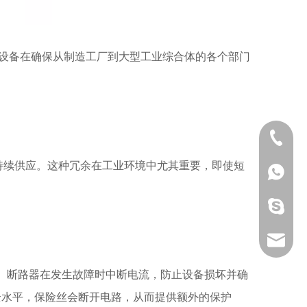
眼的设备在确保从制造工厂到大型工业综合体的各个部门
0577-62
持续供应。这种冗余在工业环境中尤其重要，即使短
0577-62
+86 133
+86 133
service
。断路器在发生故障时中断电流，防止设备损坏并确
全水平，保险丝会断开电路，从而提供额外的保护