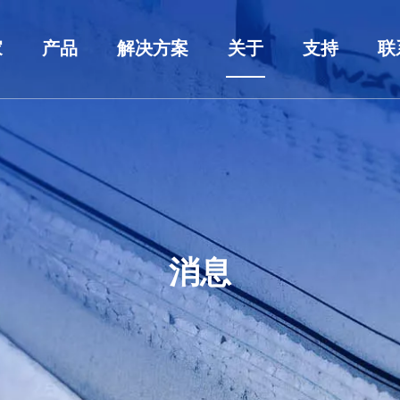
家
产品
解决方案
关于
支持
联
低压开关柜
行业解决方案
关于我们
服务
中压开关柜
应用
奖项及证书
下载
电源变压器
定制
研发中心
常问问题
装配式变电站
消息
配电柜
消息
低压断路器
中压断路器
开关柜配件
外壳